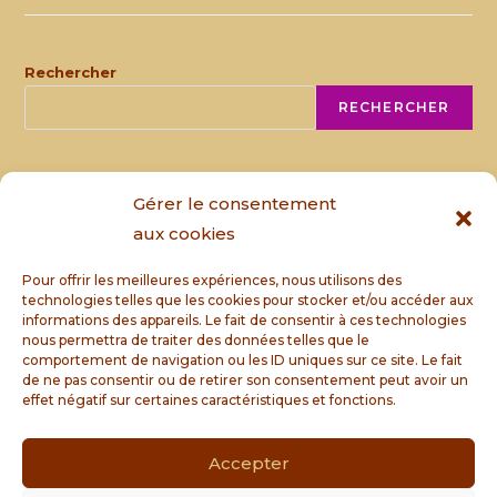
Rechercher
RECHERCHER
ARTICLES RÉCENTS
Gérer le consentement
aux cookies
CELEBRATION DU SOLSTICE D’ETE
Quel est le rôle d’un druide ?
Pour offrir les meilleures expériences, nous utilisons des
Les pardons en Bretagne
technologies telles que les cookies pour stocker et/ou accéder aux
CELEBRATION DE BELTAN 2023 E.V
informations des appareils. Le fait de consentir à ces technologies
nous permettra de traiter des données telles que le
CELEBRATION DE SATIOS 2023 E.V.
comportement de navigation ou les ID uniques sur ce site. Le fait
de ne pas consentir ou de retirer son consentement peut avoir un
effet négatif sur certaines caractéristiques et fonctions.
COMMENTAIRES RÉCENTS
Accepter
Aucun commentaire à afficher.